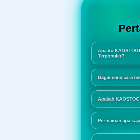
Per
Apa itu KAOSTOGEL:
Terpopuler?
KAOSTOGEL hadir mena
terpopuler. Dapatka
Bagaimana cara me
eksekutif, dan layan
Proses registrasinya
sehingga nyaman dig
Apakah KAOSTOGEL
Saya suka karena aks
cepat merespons ket
Permainan apa saj
KAOSTOGEL menyediaka
sportsbook, togel pas