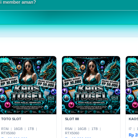
di member aman?
event selalu diperbarui secara rutin. Saya juga menyukai tampilan an
dah digunakan.
-1%
-1%
-1%
TOTO SLOT
SLOT 88
KAO
R7AI
|
16GB
|
1TB
|
R5AI
|
16GB
|
1TB
|
I7
|
RTX5060
RTX5060
Rp 2