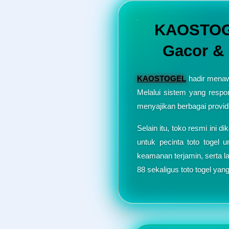
KAOSTOGE
Gacor & 
KAOSTOGEL
hadir menawa
Melalui sistem yang res
menyajikan berbagai provide
Selain itu, toko resmi ini d
untuk pecinta toto togel
keamanan terjamin, serta 
88 sekaligus toto togel yan