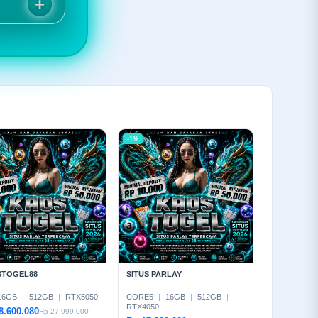
tarmuka
-1%
STOGEL88
SITUS PARLAY
16GB
|
512GB
|
RTX5050
CORE5
|
16GB
|
512GB
|
RTX4050
8.600.080
Rp 27.999.000