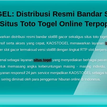
L: Distribusi Resmi Bandar S
Situs Toto Togel Online Terpo
rkan distribusi resmi bandar slot88 gacor sekaligus situs toto togel 
ponsif serta akses yang cepat, KAOSTOGEL menawarkan layanan
r slot gacor termaksud versi slot88 dengan tingkat RTP slot berperse
ikenal sebagai layanan
situs togel
yang menyediakan berbagai pasara
 untuk memasang angka keberuntungan masing - masing individu.
layanan responsif 24 jam service menjadikan KAOSTOGEL sebagai tok
g sering diminati oleh para penggemar hiburan online di Indonesia.