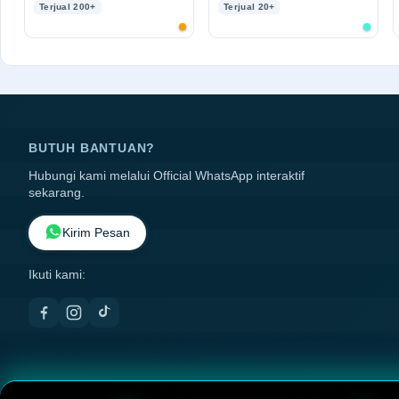
Terjual 200+
Terjual 20+
BUTUH BANTUAN?
Hubungi kami melalui Official WhatsApp interaktif
sekarang.
Kirim Pesan
Ikuti kami: