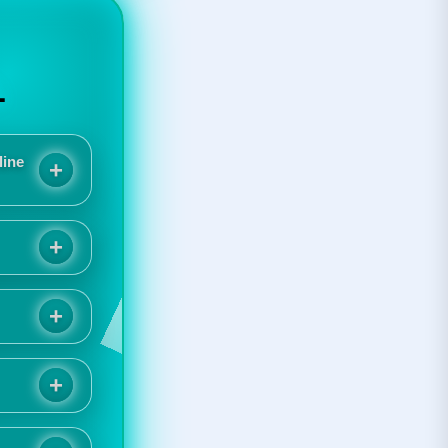
L
line
el online
 promo
ponsif
vice juga
casino,