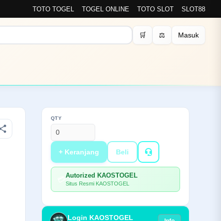
TOTO TOGEL
TOGEL ONLINE
TOTO SLOT
SLOT88
🛒
⚖️
Masuk
QTY
+ Keranjang
Beli
Autorized KAOSTOGEL
💳
Situs Resmi KAOSTOGEL
Login KAOSTOGEL
Info