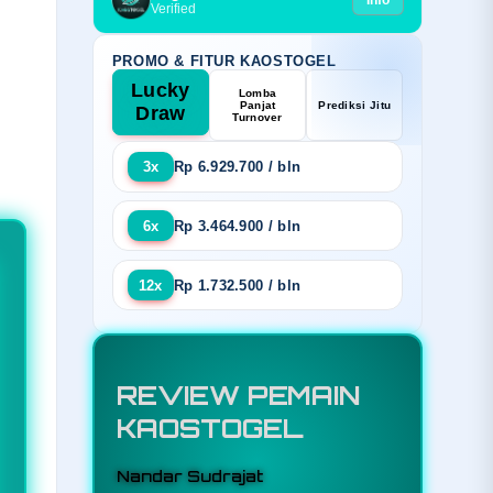
Verified
PROMO & FITUR KAOSTOGEL
Lucky
Lomba
Panjat
Prediksi Jitu
Draw
Turnover
3x
Rp 6.929.700 / bln
6x
Rp 3.464.900 / bln
12x
Rp 1.732.500 / bln
REVIEW PEMAIN
KAOSTOGEL
Budi Santoso